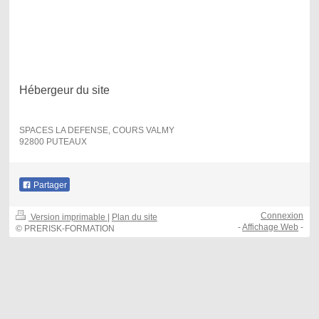
Marie-Christine Paton
SIRET : 53888524500018
CODE NAF : 8559A
NUMERO DECLARATION D ACTIVITE : 11 93 06372 93
Hébergeur du site
IONOS 1&1 SARL
SPACES LA DEFENSE, COURS VALMY
92800 PUTEAUX
Partager
Connexion
Version imprimable
|
Plan du site
-
Affichage Web
-
© PRERISK-FORMATION